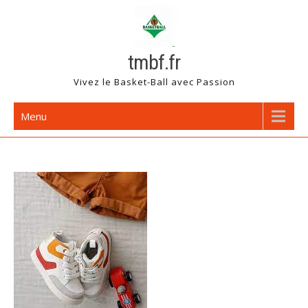
Skip
to
content
tmbf.fr
Vivez le Basket-Ball avec Passion
Menu