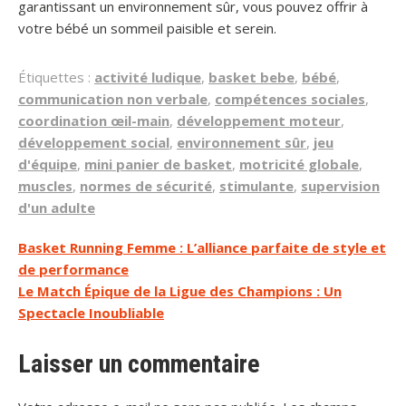
garantissant un environnement sûr, vous pouvez offrir à
votre bébé un sommeil paisible et serein.
Étiquettes :
activité ludique
,
basket bebe
,
bébé
,
communication non verbale
,
compétences sociales
,
coordination œil-main
,
développement moteur
,
développement social
,
environnement sûr
,
jeu
d'équipe
,
mini panier de basket
,
motricité globale
,
muscles
,
normes de sécurité
,
stimulante
,
supervision
d'un adulte
Navigation
Basket Running Femme : L’alliance parfaite de style et
de performance
de
Le Match Épique de la Ligue des Champions : Un
l’article
Spectacle Inoubliable
Laisser un commentaire