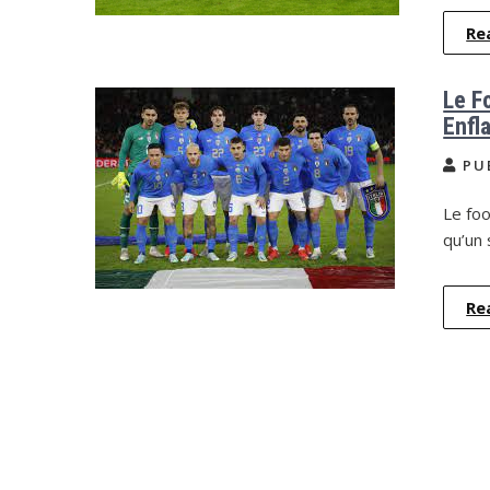
Re
Le Fo
Enfl
PU
Le foo
qu’un 
Re