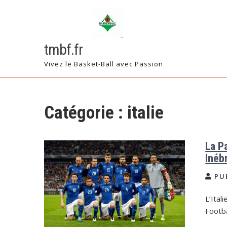
Skip
to
content
tmbf.fr
Vivez le Basket-Ball avec Passion
Catégorie :
italie
La P
Inéb
PU
L’Ital
Footba