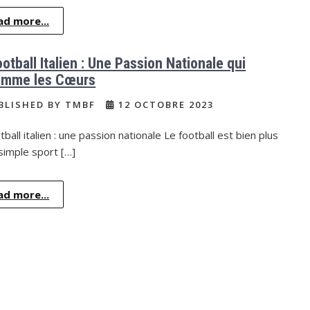
ad more...
otball Italien : Une Passion Nationale qui
amme les Cœurs
BLISHED BY TMBF
12 OCTOBRE 2023
tball italien : une passion nationale Le football est bien plus
simple sport […]
ad more...