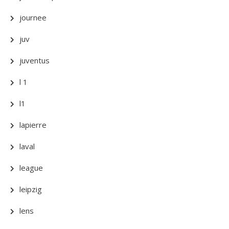
journee
juv
juventus
l 1
l1
lapierre
laval
league
leipzig
lens