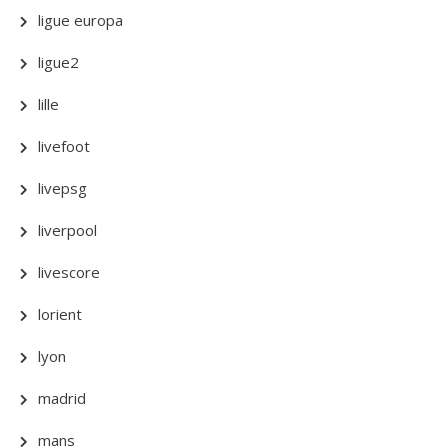
ligue europa
ligue2
lille
livefoot
livepsg
liverpool
livescore
lorient
lyon
madrid
mans