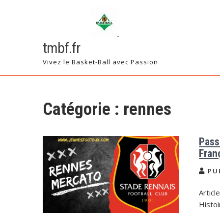
Skip
to
content
tmbf.fr
Vivez le Basket-Ball avec Passion
Catégorie :
rennes
Pass
Fran
PU
Articl
Histoi