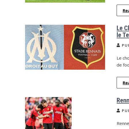
Re
Le C
le Te
PU
Le cho
de foo
Re
Renne
PU
Rennes