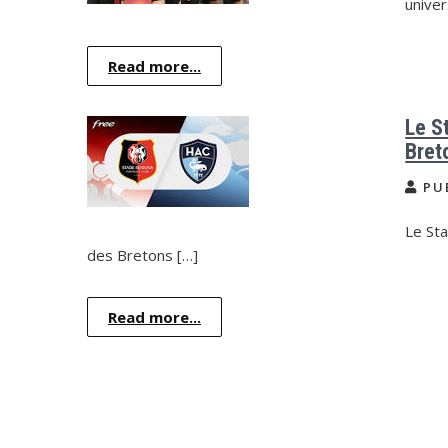
univer
Read more...
Le S
Bret
PU
Le Sta
des Bretons […]
Read more...