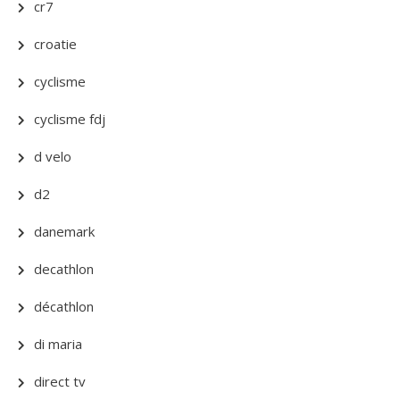
cr7
croatie
cyclisme
cyclisme fdj
d velo
d2
danemark
decathlon
décathlon
di maria
direct tv