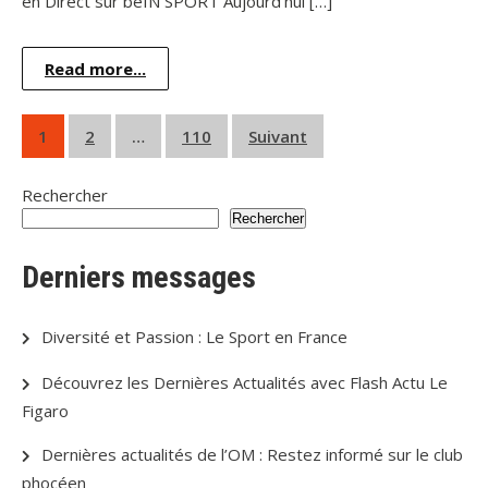
en Direct sur beIN SPORT Aujourd’hui […]
Read more...
Pagination
1
2
…
110
Suivant
des
Rechercher
publications
Rechercher
Derniers messages
Diversité et Passion : Le Sport en France
Découvrez les Dernières Actualités avec Flash Actu Le
Figaro
Dernières actualités de l’OM : Restez informé sur le club
phocéen