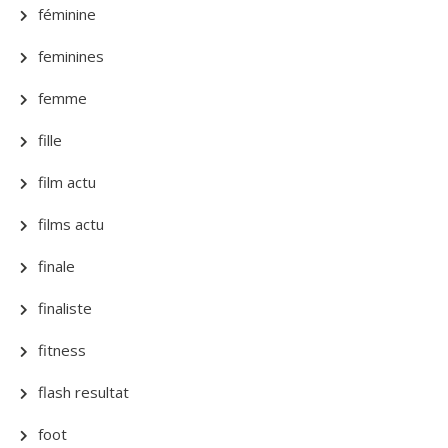
féminine
feminines
femme
fille
film actu
films actu
finale
finaliste
fitness
flash resultat
foot