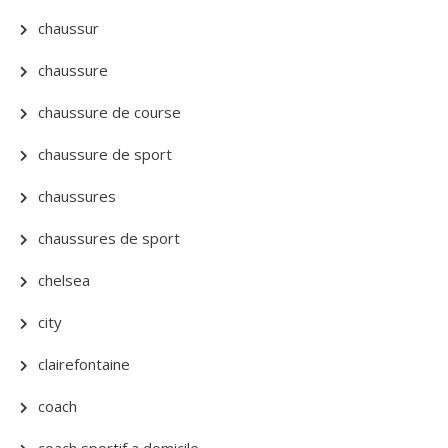
chaussur
chaussure
chaussure de course
chaussure de sport
chaussures
chaussures de sport
chelsea
city
clairefontaine
coach