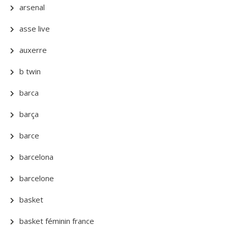
arsenal
asse live
auxerre
b twin
barca
barça
barce
barcelona
barcelone
basket
basket féminin france