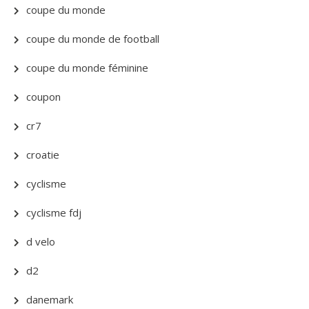
coupe du monde
coupe du monde de football
coupe du monde féminine
coupon
cr7
croatie
cyclisme
cyclisme fdj
d velo
d2
danemark