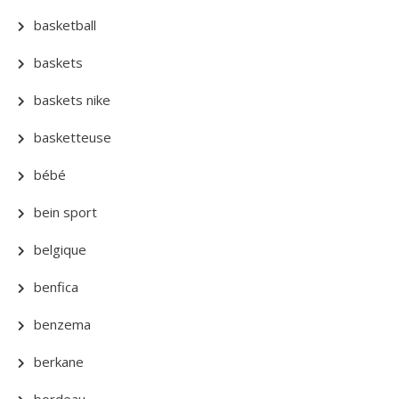
basketball
baskets
baskets nike
basketteuse
bébé
bein sport
belgique
benfica
benzema
berkane