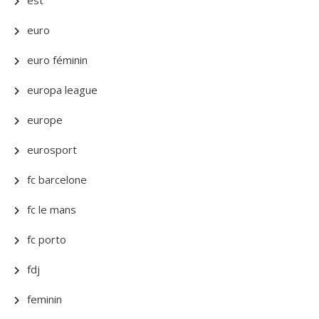
est
euro
euro féminin
europa league
europe
eurosport
fc barcelone
fc le mans
fc porto
fdj
feminin