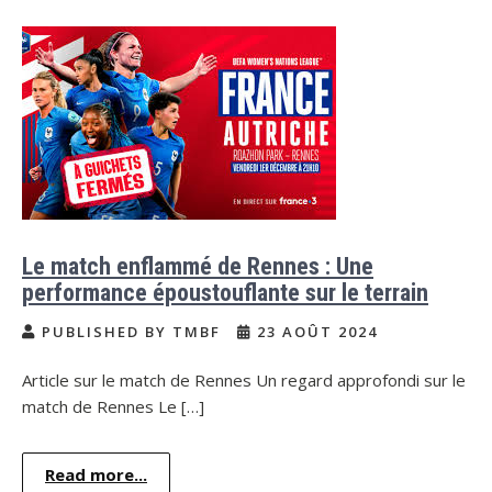
Le match enflammé de Rennes : Une
performance époustouflante sur le terrain
PUBLISHED BY TMBF
23 AOÛT 2024
Article sur le match de Rennes Un regard approfondi sur le
match de Rennes Le […]
Read more...