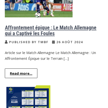
Affrontement épique : Le Match Allemagne
qui a Captivé les Foules
PUBLISHED BY TMBF
26 AOÛT 2024
Article sur le Match Allemagne Le Match Allemagne : Un
Affrontement Épique sur le Terrain […]
Read more...