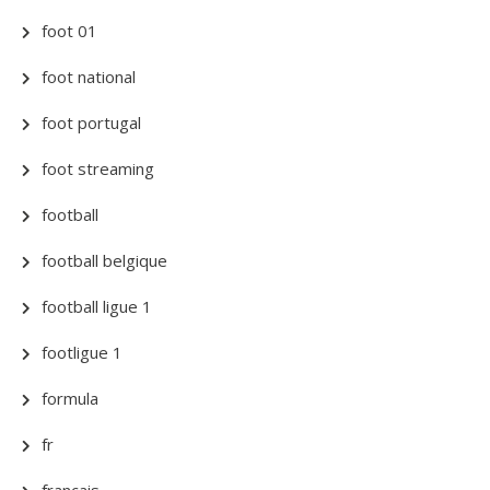
foot 01
foot national
foot portugal
foot streaming
football
football belgique
football ligue 1
footligue 1
formula
fr