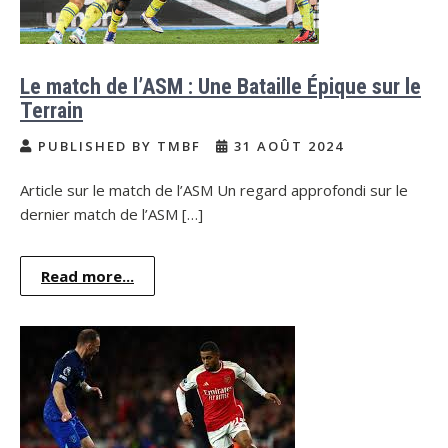
Le match de l’ASM : Une Bataille Épique sur le
Terrain
PUBLISHED BY TMBF
31 AOÛT 2024
Article sur le match de l’ASM Un regard approfondi sur le
dernier match de l’ASM […]
Read more...