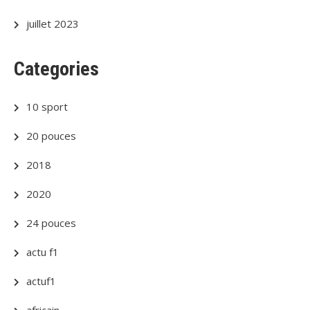
juillet 2023
Categories
10 sport
20 pouces
2018
2020
24 pouces
actu f1
actuf1