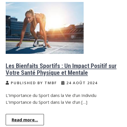
Les Bienfaits Sportifs : Un Impact Positif sur
Votre Santé Physique et Mentale
PUBLISHED BY TMBF
24 AOÛT 2024
L’Importance du Sport dans la Vie d’un Individu
L’Importance du Sport dans la Vie d’un […]
Read more...