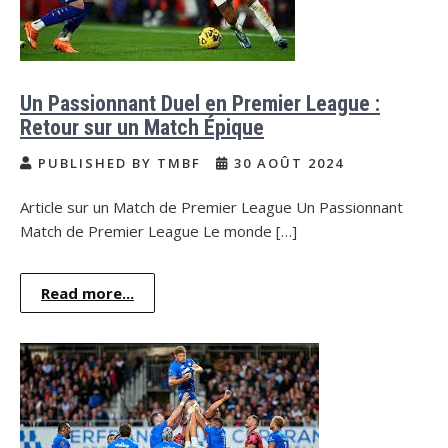
Un Passionnant Duel en Premier League :
Retour sur un Match Épique
PUBLISHED BY TMBF
30 AOÛT 2024
Article sur un Match de Premier League Un Passionnant
Match de Premier League Le monde […]
Read more...