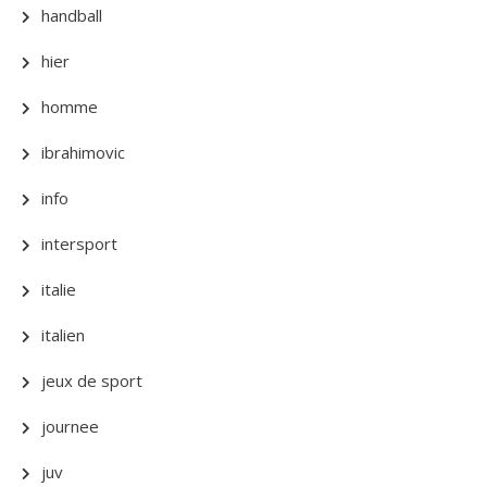
handball
hier
homme
ibrahimovic
info
intersport
italie
italien
jeux de sport
journee
juv