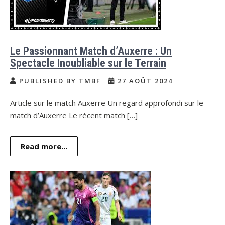
Le Passionnant Match d’Auxerre : Un
Spectacle Inoubliable sur le Terrain
PUBLISHED BY TMBF
27 AOÛT 2024
Article sur le match Auxerre Un regard approfondi sur le
match d’Auxerre Le récent match […]
Read more...