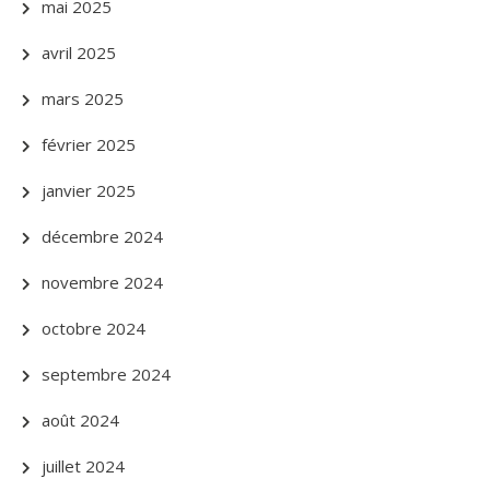
mai 2025
avril 2025
mars 2025
février 2025
janvier 2025
décembre 2024
novembre 2024
octobre 2024
septembre 2024
août 2024
juillet 2024