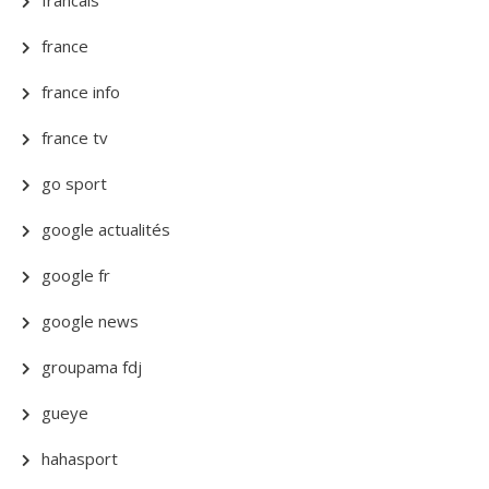
francais
france
france info
france tv
go sport
google actualités
google fr
google news
groupama fdj
gueye
hahasport