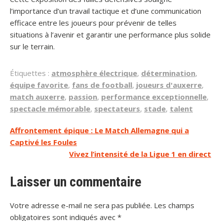
l’importance d’un travail tactique et d’une communication
efficace entre les joueurs pour prévenir de telles
situations à l’avenir et garantir une performance plus solide
sur le terrain.
Étiquettes :
atmosphère électrique
,
détermination
,
équipe favorite
,
fans de football
,
joueurs d'auxerre
,
match auxerre
,
passion
,
performance exceptionnelle
,
spectacle mémorable
,
spectateurs
,
stade
,
talent
Navigation
Affrontement épique : Le Match Allemagne qui a
Captivé les Foules
de
Vivez l’intensité de la Ligue 1 en direct
l’article
Laisser un commentaire
Votre adresse e-mail ne sera pas publiée.
Les champs
obligatoires sont indiqués avec
*