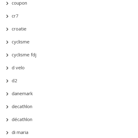
coupon
cr7
croatie
cyclisme
cyclisme fdj
d velo
d2
danemark
decathlon
décathlon
di maria