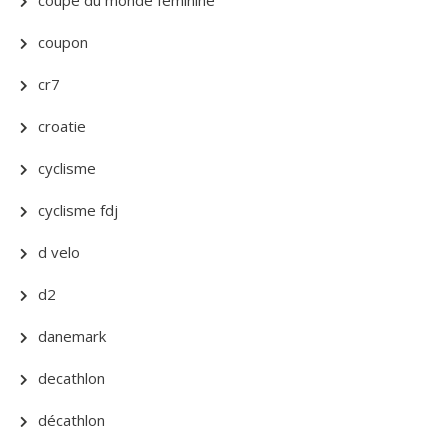
coupe du monde féminine
coupon
cr7
croatie
cyclisme
cyclisme fdj
d velo
d2
danemark
decathlon
décathlon