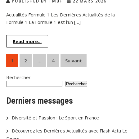
PUBLISHED BY TMBF
22 MARS 2026
Actualités Formule 1 Les Dernières Actualités de la
Formule 1 La Formule 1 est l’un […]
Read more...
Pagination
1
2
…
4
Suivant
des
Rechercher
publications
Rechercher
Derniers messages
Diversité et Passion : Le Sport en France
Découvrez les Dernières Actualités avec Flash Actu Le
Figaro