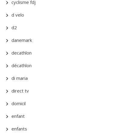
cyclisme fdj
d velo
d2
danemark
decathlon
décathlon
di maria
direct tv
domicil
enfant
enfants