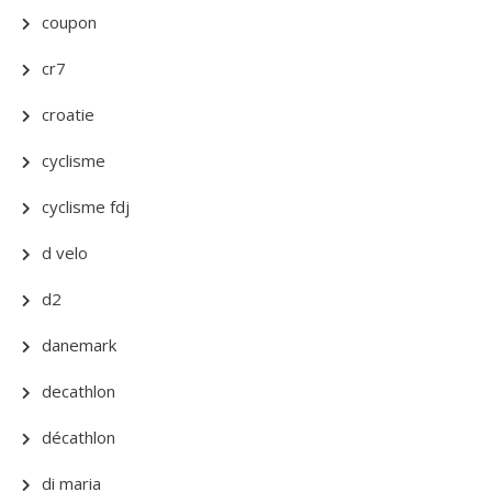
coupon
cr7
croatie
cyclisme
cyclisme fdj
d velo
d2
danemark
decathlon
décathlon
di maria