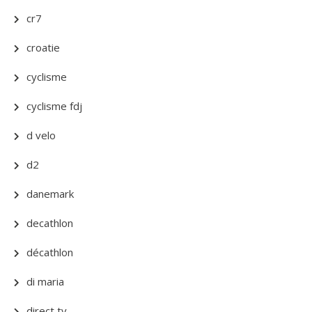
cr7
croatie
cyclisme
cyclisme fdj
d velo
d2
danemark
decathlon
décathlon
di maria
direct tv