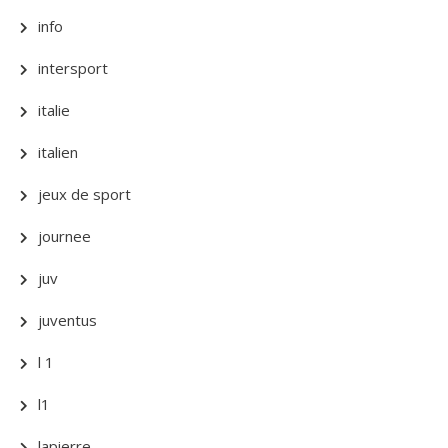
info
intersport
italie
italien
jeux de sport
journee
juv
juventus
l 1
l1
lapierre