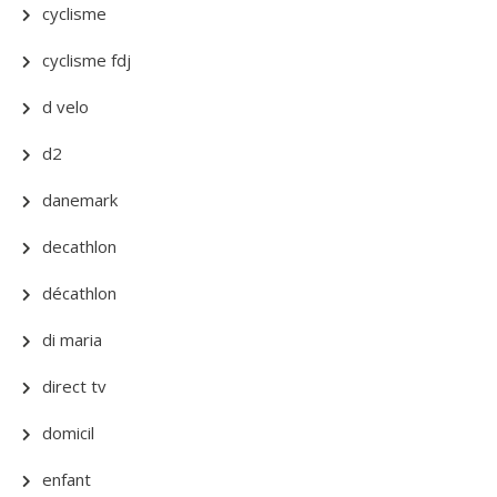
cyclisme
cyclisme fdj
d velo
d2
danemark
decathlon
décathlon
di maria
direct tv
domicil
enfant