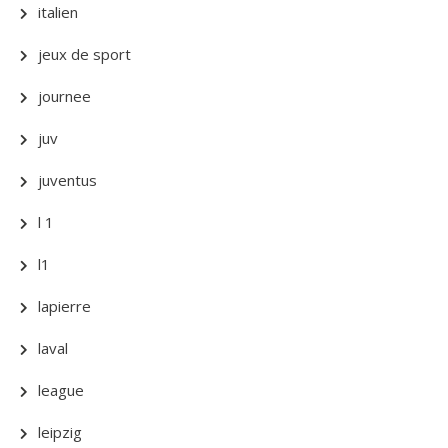
italien
jeux de sport
journee
juv
juventus
l 1
l1
lapierre
laval
league
leipzig