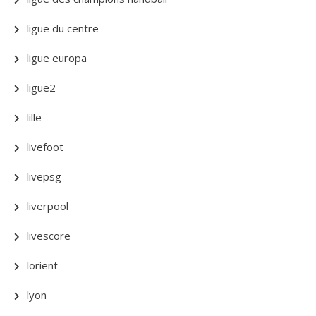
ligue du centre
ligue europa
ligue2
lille
livefoot
livepsg
liverpool
livescore
lorient
lyon