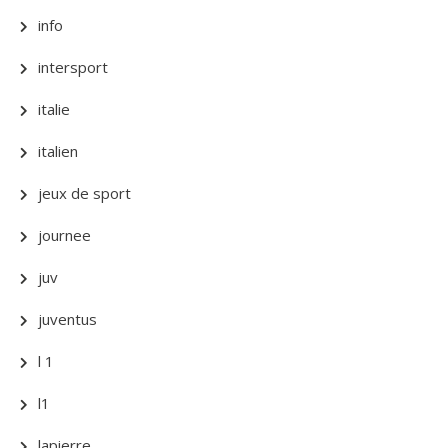
info
intersport
italie
italien
jeux de sport
journee
juv
juventus
l 1
l1
lapierre