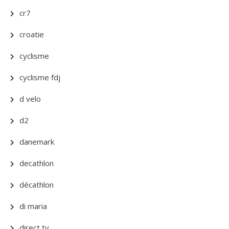
cr7
croatie
cyclisme
cyclisme fdj
d velo
d2
danemark
decathlon
décathlon
di maria
direct tv