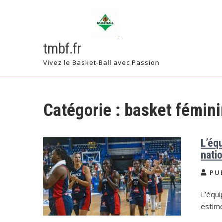
Skip
to
content
tmbf.fr
Vivez le Basket-Ball avec Passion
Catégorie :
basket fémini
L’éq
nati
PU
L’équi
estim