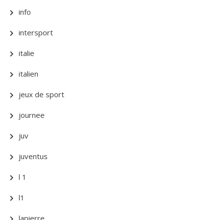
info
intersport
italie
italien
jeux de sport
journee
juv
juventus
l 1
l1
lapierre