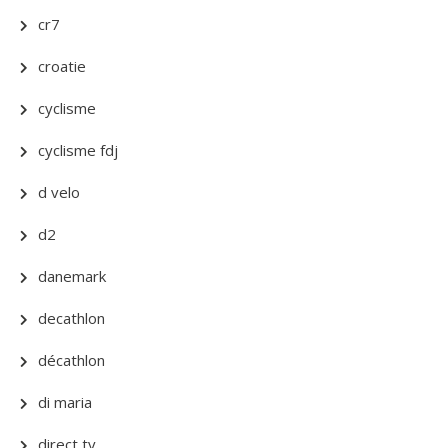
cr7
croatie
cyclisme
cyclisme fdj
d velo
d2
danemark
decathlon
décathlon
di maria
direct tv