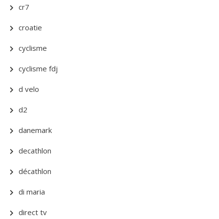
cr7
croatie
cyclisme
cyclisme fdj
d velo
d2
danemark
decathlon
décathlon
di maria
direct tv