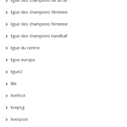
ligue des champions de la caf
ligue des champions féminine
ligue des champions feminine
ligue des champions handball
ligue du centre
ligue europa
ligue2
lille
livefoot
livepsg
liverpool