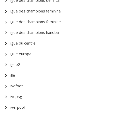
ligue des champions de la caf
ligue des champions féminine
ligue des champions feminine
ligue des champions handball
ligue du centre
ligue europa
ligue2
lille
livefoot
livepsg
liverpool