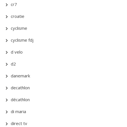
cr7
croatie
cyclisme
cyclisme fdj
d velo
d2
danemark
decathlon
décathlon
di maria
direct tv