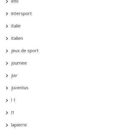
info
intersport
italie
italien
jeux de sport
journee
juv
juventus
l 1
l1
lapierre