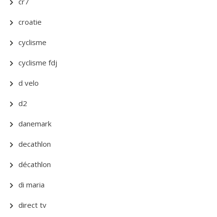
cr7
croatie
cyclisme
cyclisme fdj
d velo
d2
danemark
decathlon
décathlon
di maria
direct tv