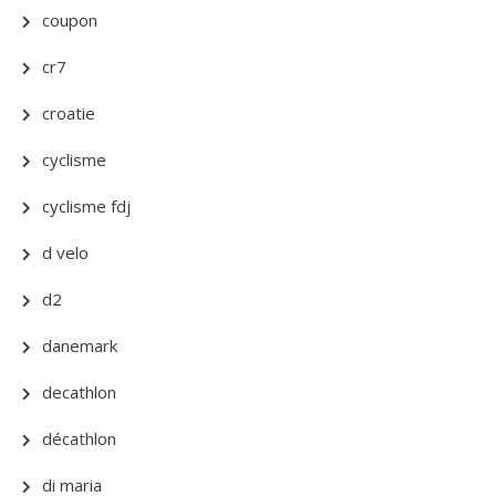
coupon
cr7
croatie
cyclisme
cyclisme fdj
d velo
d2
danemark
decathlon
décathlon
di maria