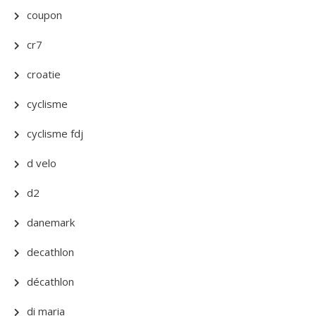
coupon
cr7
croatie
cyclisme
cyclisme fdj
d velo
d2
danemark
decathlon
décathlon
di maria