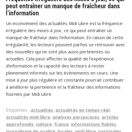
peut entraîner un manque de fraîcheur dans
l’information
Un inconvénient des actualités Midi Libre est la fréquence
irrégulière des mises à jour, ce qui peut entraîner un
manque de fraîcheur dans l’information. En raison de cette
irrégularité, les lecteurs peuvent parfois se retrouver avec
des nouvelles qui ne sont plus aussi pertinentes ou
actuelles. Cela peut affecter la qualité de l’expérience
d’information et la capacité des lecteurs à rester
pleinement informés sur les événements en cours. Une
mise à jour plus régulière et constante pourrait contribuer
à améliorer la pertinence et la fraîcheur des informations
fournies par Midi Libre.
Étiquettes :
actualités
,
actualités en temps réel
,
actualités midi libre
,
analyses perspicaces
,
articles
approfondis
,
culture
,
france
,
informations fiables
,
journalisme de qualité
,
locales
,
midi libre
,
nationales
,