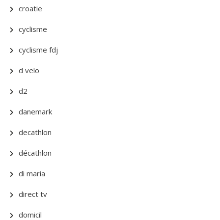
croatie
cyclisme
cyclisme fdj
d velo
d2
danemark
decathlon
décathlon
di maria
direct tv
domicil