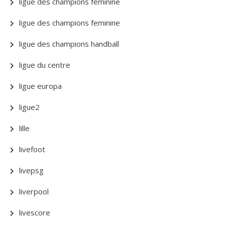
ligue des champions féminine
ligue des champions feminine
ligue des champions handball
ligue du centre
ligue europa
ligue2
lille
livefoot
livepsg
liverpool
livescore