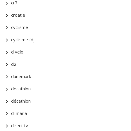
cr7
croatie
cyclisme
cyclisme fdj
d velo
d2
danemark
decathlon
décathlon
di maria
direct tv