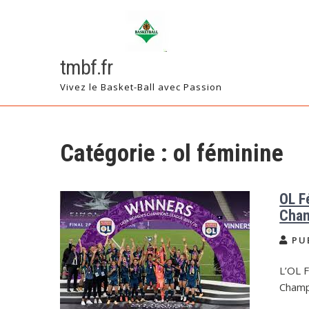
Skip
to
content
tmbf.fr
Vivez le Basket-Ball avec Passion
Catégorie :
ol féminine
OL F
Cha
PU
L’OL 
Champ