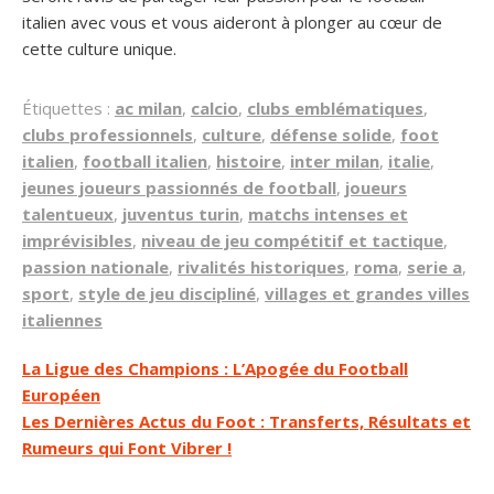
italien avec vous et vous aideront à plonger au cœur de
cette culture unique.
Étiquettes :
ac milan
,
calcio
,
clubs emblématiques
,
clubs professionnels
,
culture
,
défense solide
,
foot
italien
,
football italien
,
histoire
,
inter milan
,
italie
,
jeunes joueurs passionnés de football
,
joueurs
talentueux
,
juventus turin
,
matchs intenses et
imprévisibles
,
niveau de jeu compétitif et tactique
,
passion nationale
,
rivalités historiques
,
roma
,
serie a
,
sport
,
style de jeu discipliné
,
villages et grandes villes
italiennes
Navigation
La Ligue des Champions : L’Apogée du Football
Européen
de
Les Dernières Actus du Foot : Transferts, Résultats et
l’article
Rumeurs qui Font Vibrer !