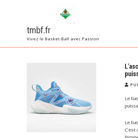
Skip
to
content
tmbf.fr
Vivez le Basket-Ball avec Passion
L’as
puis
PU
Le bas
puiss
Le bas
C’est 
femmes