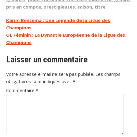
pris en compte
,
prestigieuses
,
saison
,
titre
Navigation
Karim Benzema : Une Légende de la Ligue des
Champions
de
OL Féminin : La Dynastie Européenne de la Ligue des
l’article
Champions
Laisser un commentaire
Votre adresse e-mail ne sera pas publiée.
Les champs
obligatoires sont indiqués avec
*
Commentaire
*