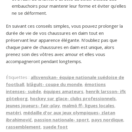
embauchoirs pour maintenir leur forme et éviter qu’elles
ne se déforment.
En suivant ces conseils simples, vous pouvez prolonger la
durée de vie de vos chaussures en daim tout en
préservant leur apparence élégante. N’oubliez pas que
chaque paire de chaussures en daim est unique, alors
prenez soin des vôtres avec amour et elles vous
accompagneront pendant longtemps.
Étiquettes :
allsvenskan- équipe nationale suédoise de
football
,
blågult- coupe du monde
,
émotions
intenses- suède
,
équipes amateurs
,
henrik larsson- ifk
göteborg
,
hockey sur glace- clubs professionnels
,
jeunes joueurs- fair-play
,
malmö ff- ligues locales
,
matéri
,
médaille d'or aux jeux olympiques- zlatan
ibrahimović
,
passion nationale- sport
,
pays nordique
,
rassemblement
,
suede foot