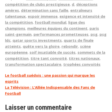
compétition de clubs prestigieuse
,
d
,
déceptions
amères
,
détermination sans faille
,
entraîneurs
talentueux
,
espoir immense
,
exigence et intensité de
la compétition
,
football mondial
,
ligue des
champions
,
meilleures équipes du continent
,
paris
saint-germain
,
performances prometteuses
,
psg
,
psg
ldc
,
qatar sports investments
,
quarts de finale
atteints
,
quête vers la gloire
,
rebondir
,
scène
européenne
,
soif insatiable de succès
,
sommets de la
compétition
,
titre tant convoité
,
titres nationaux
,
transformation spectaculaire
,
trophées convoités
Navigation
Le football suédois : une passion qui marque les
esprits
de
La Télévision : L’Alliée Indispensable des Fans de
l’article
Football
Laisser un commentaire