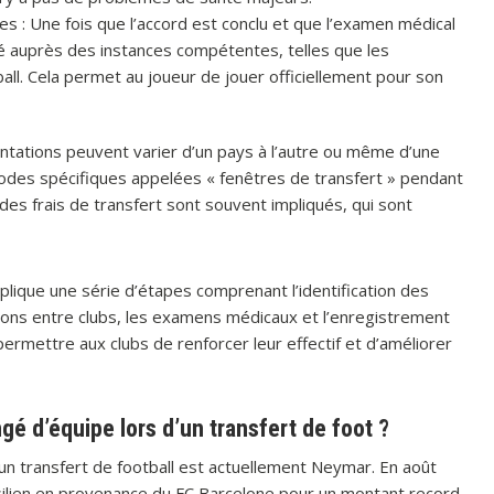
 : Une fois que l’accord est conclu et que l’examen médical
ré auprès des instances compétentes, telles que les
all. Cela permet au joueur de jouer officiellement pour son
entations peuvent varier d’un pays à l’autre ou même d’une
riodes spécifiques appelées « fenêtres de transfert » pendant
 des frais de transfert sont souvent impliqués, qui sont
plique une série d’étapes comprenant l’identification des
tions entre clubs, les examens médicaux et l’enregistrement
 permettre aux clubs de renforcer leur effectif et d’améliorer
ngé d’équipe lors d’un transfert de foot ?
d’un transfert de football est actuellement Neymar. En août
ésilien en provenance du FC Barcelone pour un montant record