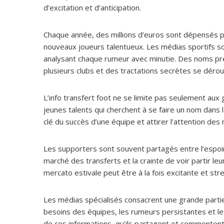
d’excitation et d’anticipation.
Chaque année, des millions d’euros sont dépensés par
nouveaux joueurs talentueux. Les médias sportifs so
analysant chaque rumeur avec minutie. Des noms pre
plusieurs clubs et des tractations secrètes se dérou
L’info transfert foot ne se limite pas seulement aux
jeunes talents qui cherchent à se faire un nom dans
clé du succès d’une équipe et attirer l’attention des 
Les supporters sont souvent partagés entre l’espoir d
marché des transferts et la crainte de voir partir le
mercato estivale peut être à la fois excitante et st
Les médias spécialisés consacrent une grande partie d
besoins des équipes, les rumeurs persistantes et le
de ces informations, qu’ils partagent et commentent