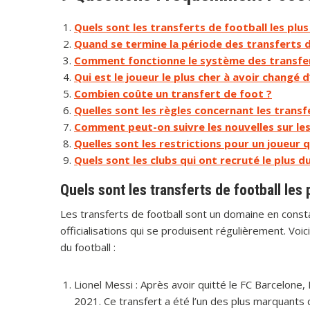
Quels sont les transferts de football les plus
Quand se termine la période des transferts d
Comment fonctionne le système des transfer
Qui est le joueur le plus cher à avoir changé 
Combien coûte un transfert de foot ?
Quelles sont les règles concernant les transf
Comment peut-on suivre les nouvelles sur les
Quelles sont les restrictions pour un joueur 
Quels sont les clubs qui ont recruté le plus 
Quels sont les transferts de football les 
Les transferts de football sont un domaine en con
officialisations qui se produisent régulièrement. Vo
du football :
Lionel Messi : Après avoir quitté le FC Barcelone, 
2021. Ce transfert a été l’un des plus marquants 