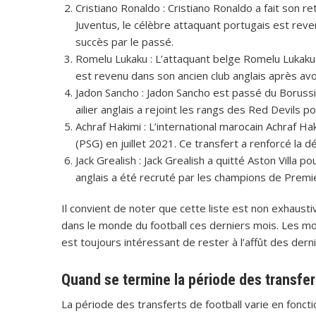
Cristiano Ronaldo : Cristiano Ronaldo a fait son r
Juventus, le célèbre attaquant portugais est reve
succès par le passé.
Romelu Lukaku : L’attaquant belge Romelu Lukaku a
est revenu dans son ancien club anglais après avo
Jadon Sancho : Jadon Sancho est passé du Boruss
ailier anglais a rejoint les rangs des Red Devils po
Achraf Hakimi : L’international marocain Achraf Hak
(PSG) en juillet 2021. Ce transfert a renforcé la dé
Jack Grealish : Jack Grealish a quitté Aston Villa 
anglais a été recruté par les champions de Premie
Il convient de noter que cette liste est non exhaust
dans le monde du football ces derniers mois. Les mo
est toujours intéressant de rester à l’affût des derni
Quand se termine la période des transfert
La période des transferts de football varie en fonct