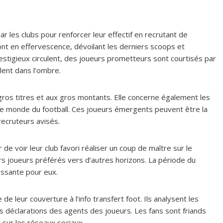
 les clubs pour renforcer leur effectif en recrutant de
nt en effervescence, dévoilant les derniers scoops et
stigieux circulent, des joueurs prometteurs sont courtisés par
lent dans l’ombre.
 gros titres et aux gros montants. Elle concerne également les
 le monde du football. Ces joueurs émergents peuvent être la
recruteurs avisés.
e voir leur club favori réaliser un coup de maître sur le
urs joueurs préférés vers d’autres horizons. La période du
ressante pour eux.
e leur couverture à l’info transfert foot. Ils analysent les
s déclarations des agents des joueurs. Les fans sont friands
 sur les réseaux sociaux.