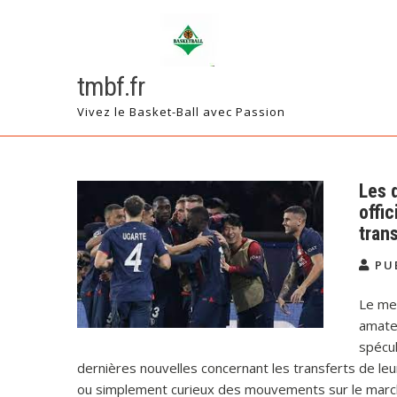
Skip
to
content
tmbf.fr
Vivez le Basket-Ball avec Passion
Les 
offi
tran
PU
Le mer
amateu
spécul
dernières nouvelles concernant les transferts de l
ou simplement curieux des mouvements sur le marché 