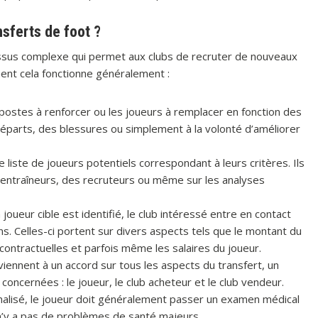
sferts de foot ?
essus complexe qui permet aux clubs de recruter de nouveaux
ent cela fonctionne généralement :
postes à renforcer ou les joueurs à remplacer en fonction des
 départs, des blessures ou simplement à la volonté d’améliorer
ne liste de joueurs potentiels correspondant à leurs critères. Ils
entraîneurs, des recruteurs ou même sur les analyses
joueur cible est identifié, le club intéressé entre en contact
s. Celles-ci portent sur divers aspects tels que le montant du
contractuelles et parfois même les salaires du joueur.
viennent à un accord sur tous les aspects du transfert, un
concernées : le joueur, le club acheteur et le club vendeur.
inalisé, le joueur doit généralement passer un examen médical
l n’y a pas de problèmes de santé majeurs.