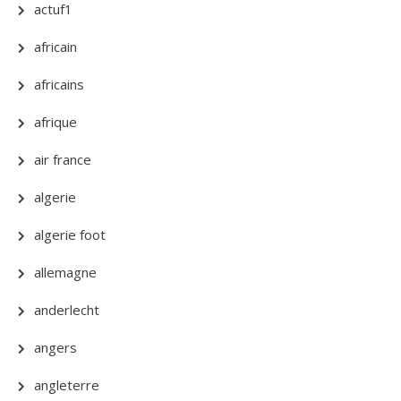
actuf1
africain
africains
afrique
air france
algerie
algerie foot
allemagne
anderlecht
angers
angleterre