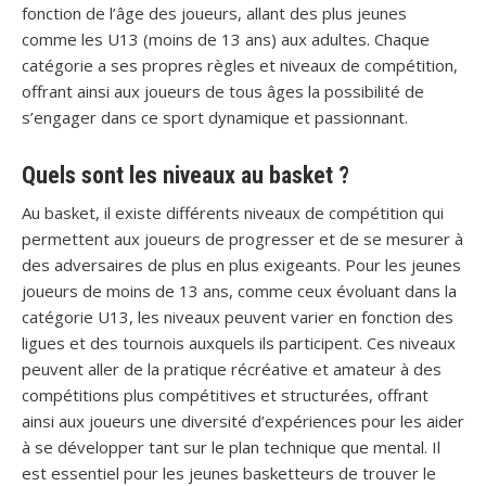
fonction de l’âge des joueurs, allant des plus jeunes
comme les U13 (moins de 13 ans) aux adultes. Chaque
catégorie a ses propres règles et niveaux de compétition,
offrant ainsi aux joueurs de tous âges la possibilité de
s’engager dans ce sport dynamique et passionnant.
Quels sont les niveaux au basket ?
Au basket, il existe différents niveaux de compétition qui
permettent aux joueurs de progresser et de se mesurer à
des adversaires de plus en plus exigeants. Pour les jeunes
joueurs de moins de 13 ans, comme ceux évoluant dans la
catégorie U13, les niveaux peuvent varier en fonction des
ligues et des tournois auxquels ils participent. Ces niveaux
peuvent aller de la pratique récréative et amateur à des
compétitions plus compétitives et structurées, offrant
ainsi aux joueurs une diversité d’expériences pour les aider
à se développer tant sur le plan technique que mental. Il
est essentiel pour les jeunes basketteurs de trouver le