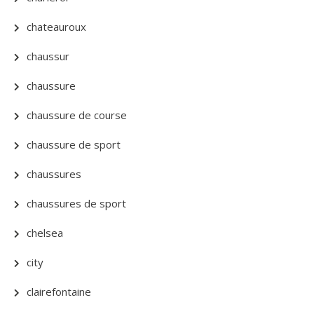
chateauroux
chaussur
chaussure
chaussure de course
chaussure de sport
chaussures
chaussures de sport
chelsea
city
clairefontaine