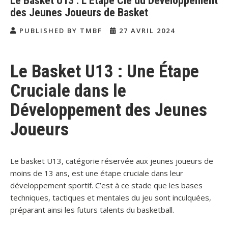
Le Basket U13 : L’Étape Clé du Développement
des Jeunes Joueurs de Basket
PUBLISHED BY TMBF
27 AVRIL 2024
Le Basket U13 : Une Étape
Cruciale dans le
Développement des Jeunes
Joueurs
Le basket U13, catégorie réservée aux jeunes joueurs de
moins de 13 ans, est une étape cruciale dans leur
développement sportif. C’est à ce stade que les bases
techniques, tactiques et mentales du jeu sont inculquées,
préparant ainsi les futurs talents du basketball.