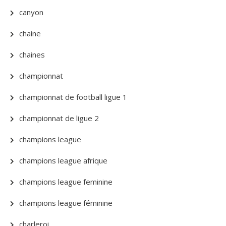
canyon
chaine
chaines
championnat
championnat de football ligue 1
championnat de ligue 2
champions league
champions league afrique
champions league feminine
champions league féminine
charleroi