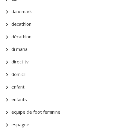
danemark
decathlon
décathlon
di maria
direct tv
domicil
enfant
enfants
equipe de foot feminine
espagne