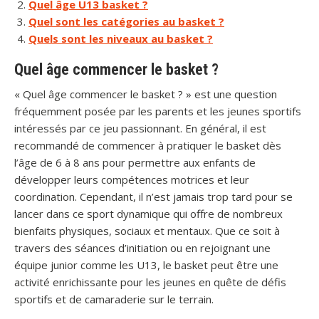
Quel âge U13 basket ?
Quel sont les catégories au basket ?
Quels sont les niveaux au basket ?
Quel âge commencer le basket ?
« Quel âge commencer le basket ? » est une question
fréquemment posée par les parents et les jeunes sportifs
intéressés par ce jeu passionnant. En général, il est
recommandé de commencer à pratiquer le basket dès
l’âge de 6 à 8 ans pour permettre aux enfants de
développer leurs compétences motrices et leur
coordination. Cependant, il n’est jamais trop tard pour se
lancer dans ce sport dynamique qui offre de nombreux
bienfaits physiques, sociaux et mentaux. Que ce soit à
travers des séances d’initiation ou en rejoignant une
équipe junior comme les U13, le basket peut être une
activité enrichissante pour les jeunes en quête de défis
sportifs et de camaraderie sur le terrain.