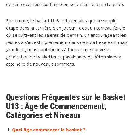
de renforcer leur confiance en soi et leur esprit d’équipe.
En somme, le basket U13 est bien plus qu’une simple
étape dans la carrière d’un joueur ; c’est un terreau fertile
où se cultivent les talents de demain. En encourageant les
jeunes à s’investir pleinement dans ce sport exigeant mais
gratifiant, nous contribuons à former une nouvelle
génération de basketteurs passionnés et déterminés à
atteindre de nouveaux sommets.
Questions Fréquentes sur le Basket
U13 : Âge de Commencement,
Catégories et Niveaux
Quel âge commencer le basket ?