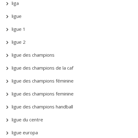
liga
ligue
ligue 1
ligue 2
ligue des champions
ligue des champions de la caf
ligue des champions féminine
ligue des champions feminine
ligue des champions handball
ligue du centre
ligue europa