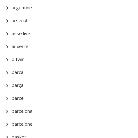
argentine
arsenal
asse live
auxerre
b twin
barca
barça
barce
barcelona
barcelone
basket