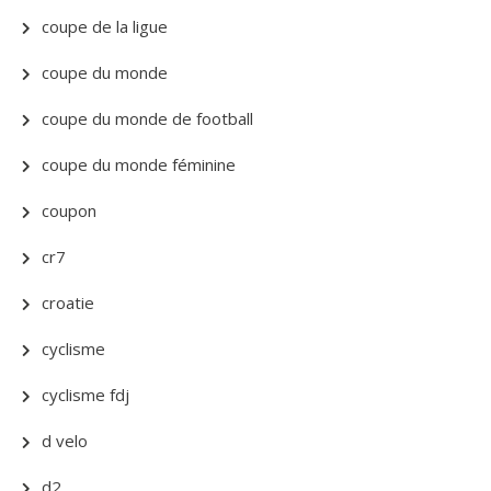
coupe de la ligue
coupe du monde
coupe du monde de football
coupe du monde féminine
coupon
cr7
croatie
cyclisme
cyclisme fdj
d velo
d2