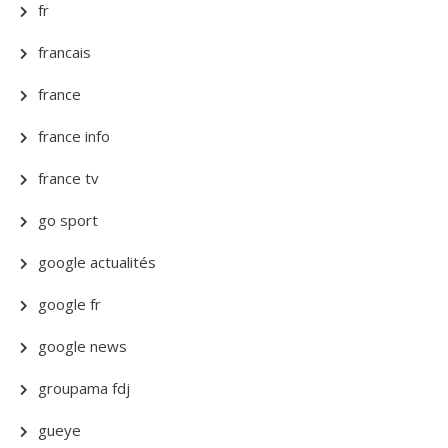
fr
francais
france
france info
france tv
go sport
google actualités
google fr
google news
groupama fdj
gueye