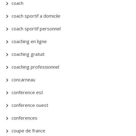
coach
coach sportif a domicile
coach sportif personnel
coaching en ligne
coaching gratuit
coaching professionnel
concarneau
conference est
conference ouest
conferences
coupe de france