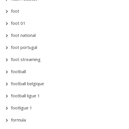
foot
foot 01
foot national
foot portugal
foot streaming
football
football belgique
football ligue 1
footligue 1
formula