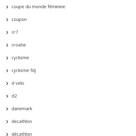
coupe du monde féminine
coupon
cr7
croatie
cyclisme
cyclisme fdj
d velo
d2
danemark
decathlon
décathlon