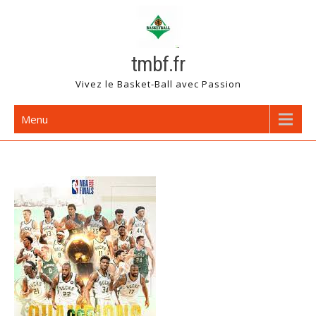
Skip
to
content
tmbf.fr
Vivez le Basket-Ball avec Passion
Menu