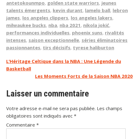
antetokounmpo
,
golden state warriors
,
jeunes
talents émergents
,
kevin durant
,
lamelo ball
,
lebron
james
,
los angeles clippers
,
los angeles lakers
,
milwaukee bucks
,
nba
,
nba 2021
,
nikola jokić
,
performances individuelles
,
phoenix suns
,
rivalités
intenses
,
saison exceptionnelle
,
séries éliminatoires
passionnantes
,
tirs décisifs
,
tyrese haliburton
Navigation
L’Héritage Celtique dans la NBA : Une Légende du
Basketball
de
Les Moments Forts de la Saison NBA 2020
l’article
Laisser un commentaire
Votre adresse e-mail ne sera pas publiée.
Les champs
obligatoires sont indiqués avec
*
Commentaire
*