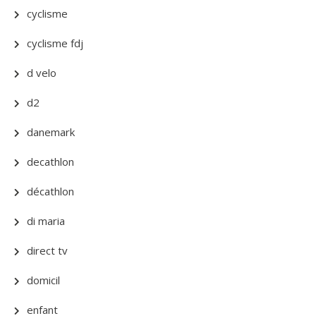
cyclisme
cyclisme fdj
d velo
d2
danemark
decathlon
décathlon
di maria
direct tv
domicil
enfant