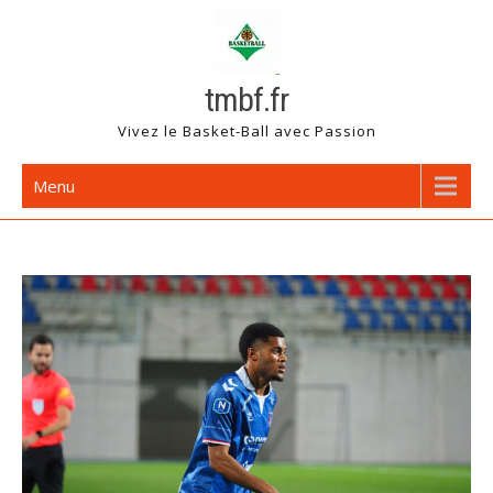
Skip
to
content
tmbf.fr
Vivez le Basket-Ball avec Passion
Menu