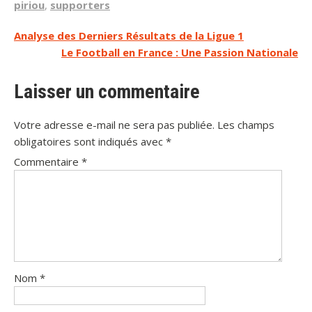
piriou
,
supporters
Navigation
Analyse des Derniers Résultats de la Ligue 1
Le Football en France : Une Passion Nationale
de
l’article
Laisser un commentaire
Votre adresse e-mail ne sera pas publiée.
Les champs
obligatoires sont indiqués avec
*
Commentaire
*
Nom
*