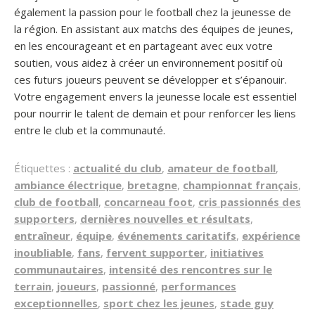
également la passion pour le football chez la jeunesse de
la région. En assistant aux matchs des équipes de jeunes,
en les encourageant et en partageant avec eux votre
soutien, vous aidez à créer un environnement positif où
ces futurs joueurs peuvent se développer et s’épanouir.
Votre engagement envers la jeunesse locale est essentiel
pour nourrir le talent de demain et pour renforcer les liens
entre le club et la communauté.
Étiquettes :
actualité du club
,
amateur de football
,
ambiance électrique
,
bretagne
,
championnat français
,
club de football
,
concarneau foot
,
cris passionnés des
supporters
,
dernières nouvelles et résultats
,
entraîneur
,
équipe
,
événements caritatifs
,
expérience
inoubliable
,
fans
,
fervent supporter
,
initiatives
communautaires
,
intensité des rencontres sur le
terrain
,
joueurs
,
passionné
,
performances
exceptionnelles
,
sport chez les jeunes
,
stade guy