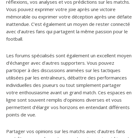
réflexions, vos analyses et vos prédictions sur les matchs.
Vous pouvez exprimer votre joie après une victoire
mémorable ou exprimer votre déception après une défaite
inattendue. C’est également un moyen de rester connecté
avec d’autres fans qui partagent la même passion pour le
football.
Les forums spécialisés sont également un excellent moyen
d’échanger avec d’autres supporters. Vous pouvez
participer à des discussions animées sur les tactiques
utilisées par les entraîneurs, débattre des performances
individuelles des joueurs ou tout simplement partager
votre enthousiasme avant un grand match. Ces espaces en
ligne sont souvent remplis d’opinions diverses et vous
permettent d’élargir vos horizons en entendant différents
points de vue.
Partager vos opinions sur les matchs avec d’autres fans