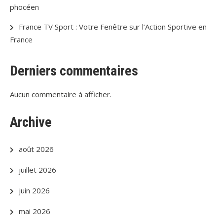
phocéen
France TV Sport : Votre Fenêtre sur l’Action Sportive en
France
Derniers commentaires
Aucun commentaire à afficher.
Archive
août 2026
juillet 2026
juin 2026
mai 2026