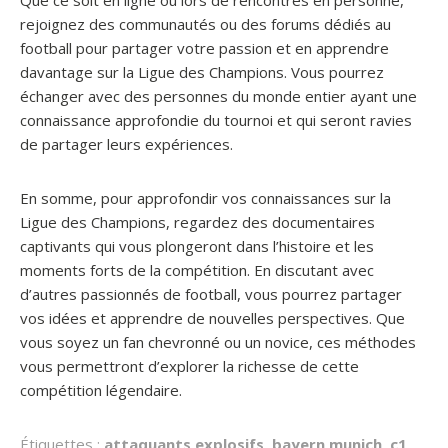
Que ce soit en ligne ou lors de rencontres en personne,
rejoignez des communautés ou des forums dédiés au
football pour partager votre passion et en apprendre
davantage sur la Ligue des Champions. Vous pourrez
échanger avec des personnes du monde entier ayant une
connaissance approfondie du tournoi et qui seront ravies
de partager leurs expériences.
En somme, pour approfondir vos connaissances sur la
Ligue des Champions, regardez des documentaires
captivants qui vous plongeront dans l’histoire et les
moments forts de la compétition. En discutant avec
d’autres passionnés de football, vous pourrez partager
vos idées et apprendre de nouvelles perspectives. Que
vous soyez un fan chevronné ou un novice, ces méthodes
vous permettront d’explorer la richesse de cette
compétition légendaire.
Étiquettes :
attaquants explosifs
,
bayern munich
,
c1
,