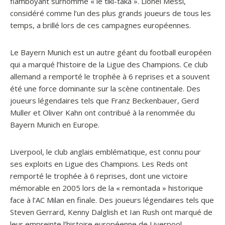
flamboyant surnommé « le tiki-taka ». Lionel Messi,
considéré comme l’un des plus grands joueurs de tous les
temps, a brillé lors de ces campagnes européennes.
Le Bayern Munich est un autre géant du football européen
qui a marqué l’histoire de la Ligue des Champions. Ce club
allemand a remporté le trophée à 6 reprises et a souvent
été une force dominante sur la scène continentale. Des
joueurs légendaires tels que Franz Beckenbauer, Gerd
Muller et Oliver Kahn ont contribué à la renommée du
Bayern Munich en Europe.
Liverpool, le club anglais emblématique, est connu pour
ses exploits en Ligue des Champions. Les Reds ont
remporté le trophée à 6 reprises, dont une victoire
mémorable en 2005 lors de la « remontada » historique
face à l’AC Milan en finale. Des joueurs légendaires tels que
Steven Gerrard, Kenny Dalglish et Ian Rush ont marqué de
leur empreinte l’histoire européenne de Liverpool.