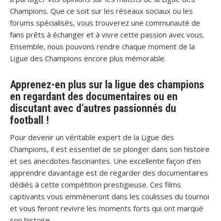
Champions. Que ce soit sur les réseaux sociaux ou les
forums spécialisés, vous trouverez une communauté de
fans prêts à échanger et à vivre cette passion avec vous.
Ensemble, nous pouvons rendre chaque moment de la
Ligue des Champions encore plus mémorable.
Apprenez-en plus sur la ligue des champions
en regardant des documentaires ou en
discutant avec d’autres passionnés du
football !
Pour devenir un véritable expert de la Ligue des
Champions, il est essentiel de se plonger dans son histoire
et ses anecdotes fascinantes. Une excellente façon d’en
apprendre davantage est de regarder des documentaires
dédiés à cette compétition prestigieuse. Ces films
captivants vous emmèneront dans les coulisses du tournoi
et vous feront revivre les moments forts qui ont marqué
son histoire.