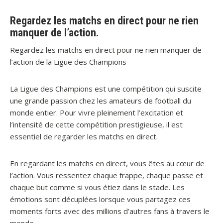
Regardez les matchs en direct pour ne rien
manquer de l’action.
Regardez les matchs en direct pour ne rien manquer de
l’action de la Ligue des Champions
La Ligue des Champions est une compétition qui suscite
une grande passion chez les amateurs de football du
monde entier. Pour vivre pleinement l’excitation et
l’intensité de cette compétition prestigieuse, il est
essentiel de regarder les matchs en direct.
En regardant les matchs en direct, vous êtes au cœur de
l’action. Vous ressentez chaque frappe, chaque passe et
chaque but comme si vous étiez dans le stade. Les
émotions sont décuplées lorsque vous partagez ces
moments forts avec des millions d’autres fans à travers le