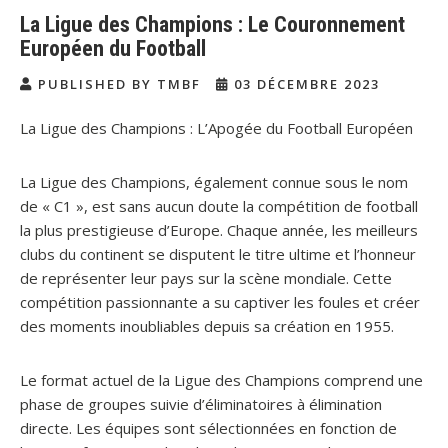
La Ligue des Champions : Le Couronnement
Européen du Football
PUBLISHED BY TMBF
03 DÉCEMBRE 2023
La Ligue des Champions : L’Apogée du Football Européen
La Ligue des Champions, également connue sous le nom
de « C1 », est sans aucun doute la compétition de football
la plus prestigieuse d’Europe. Chaque année, les meilleurs
clubs du continent se disputent le titre ultime et l’honneur
de représenter leur pays sur la scène mondiale. Cette
compétition passionnante a su captiver les foules et créer
des moments inoubliables depuis sa création en 1955.
Le format actuel de la Ligue des Champions comprend une
phase de groupes suivie d’éliminatoires à élimination
directe. Les équipes sont sélectionnées en fonction de