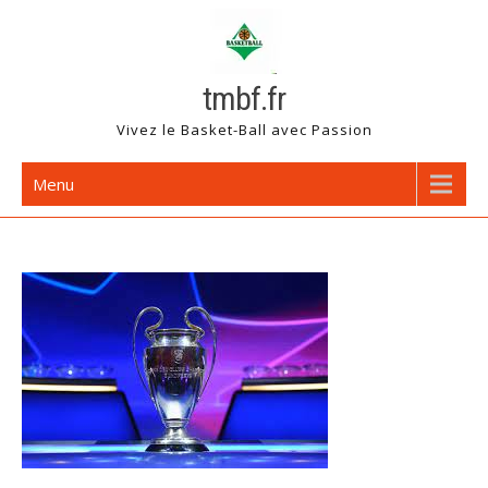
Skip
to
content
tmbf.fr
Vivez le Basket-Ball avec Passion
Menu