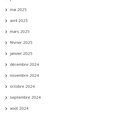
mai 2025
avril 2025
mars 2025
février 2025
janvier 2025
décembre 2024
novembre 2024
octobre 2024
septembre 2024
août 2024