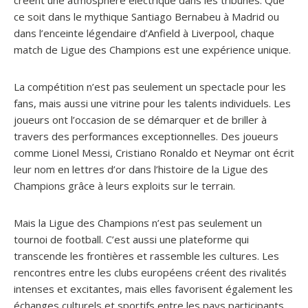
créent une atmosphère électrique dans les tribunes. Que
ce soit dans le mythique Santiago Bernabeu à Madrid ou
dans l’enceinte légendaire d’Anfield à Liverpool, chaque
match de Ligue des Champions est une expérience unique.
La compétition n’est pas seulement un spectacle pour les
fans, mais aussi une vitrine pour les talents individuels. Les
joueurs ont l’occasion de se démarquer et de briller à
travers des performances exceptionnelles. Des joueurs
comme Lionel Messi, Cristiano Ronaldo et Neymar ont écrit
leur nom en lettres d’or dans l’histoire de la Ligue des
Champions grâce à leurs exploits sur le terrain.
Mais la Ligue des Champions n’est pas seulement un
tournoi de football. C’est aussi une plateforme qui
transcende les frontières et rassemble les cultures. Les
rencontres entre les clubs européens créent des rivalités
intenses et excitantes, mais elles favorisent également les
échanges culturels et sportifs entre les pays participants.