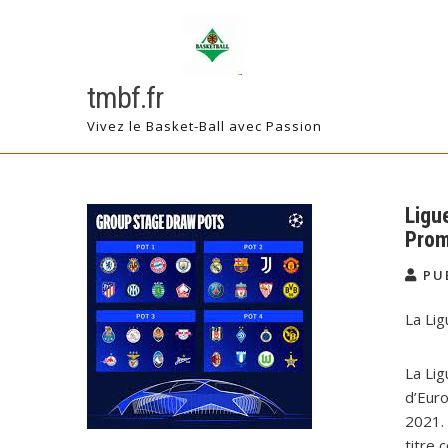
Skip
to
content
tmbf.fr
Vivez le Basket-Ball avec Passion
Ligu
Prom
PU
La Li
La Lig
d’Euro
2021. 
titre 