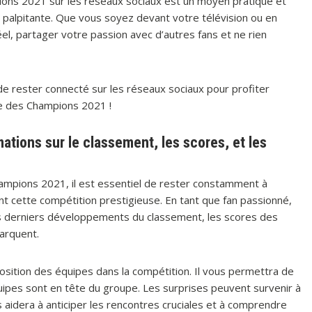
ons 2021 sur les réseaux sociaux est un moyen pratique et
n palpitante. Que vous soyez devant votre télévision ou en
el, partager votre passion avec d’autres fans et ne rien
 de rester connecté sur les réseaux sociaux pour profiter
ue des Champions 2021 !
mations sur le classement, les scores, et les
Champions 2021, il est essentiel de rester constamment à
nt cette compétition prestigieuse. En tant que fan passionné,
 derniers développements du classement, les scores des
arquent.
position des équipes dans la compétition. Il vous permettra de
équipes sont en tête du groupe. Les surprises peuvent survenir à
aidera à anticiper les rencontres cruciales et à comprendre