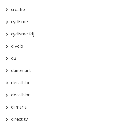
croatie
cyclisme
cyclisme fdj
d velo
d2
danemark
decathlon
décathlon
di maria
direct tv