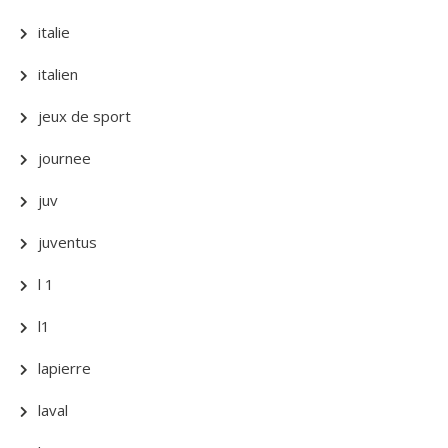
italie
italien
jeux de sport
journee
juv
juventus
l 1
l1
lapierre
laval