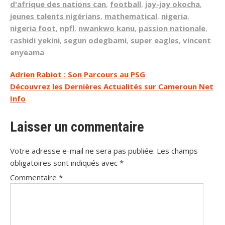
d'afrique des nations can
,
football
,
jay-jay okocha
,
jeunes talents nigérians
,
mathematical
,
nigeria
,
nigeria foot
,
npfl
,
nwankwo kanu
,
passion nationale
,
rashidi yekini
,
segun odegbami
,
super eagles
,
vincent
enyeama
Navigation
Adrien Rabiot : Son Parcours au PSG
Découvrez les Dernières Actualités sur Cameroun Net
de
Info
l’article
Laisser un commentaire
Votre adresse e-mail ne sera pas publiée.
Les champs
obligatoires sont indiqués avec
*
Commentaire
*