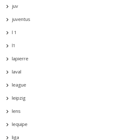
juv
juventus
l 1
l1
lapierre
laval
league
leipzig
lens
lequipe
liga