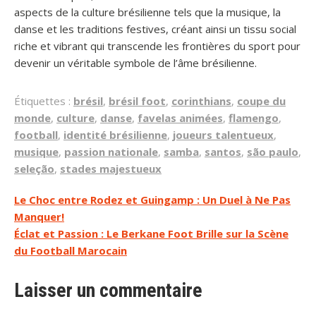
aspects de la culture brésilienne tels que la musique, la
danse et les traditions festives, créant ainsi un tissu social
riche et vibrant qui transcende les frontières du sport pour
devenir un véritable symbole de l’âme brésilienne.
Étiquettes :
brésil
,
brésil foot
,
corinthians
,
coupe du
monde
,
culture
,
danse
,
favelas animées
,
flamengo
,
football
,
identité brésilienne
,
joueurs talentueux
,
musique
,
passion nationale
,
samba
,
santos
,
são paulo
,
seleção
,
stades majestueux
Navigation
Le Choc entre Rodez et Guingamp : Un Duel à Ne Pas
Manquer!
de
Éclat et Passion : Le Berkane Foot Brille sur la Scène
l’article
du Football Marocain
Laisser un commentaire