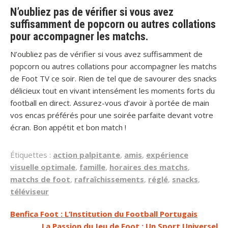
N’oubliez pas de vérifier si vous avez
suffisamment de popcorn ou autres collations
pour accompagner les matchs.
N’oubliez pas de vérifier si vous avez suffisamment de
popcorn ou autres collations pour accompagner les matchs
de Foot TV ce soir. Rien de tel que de savourer des snacks
délicieux tout en vivant intensément les moments forts du
football en direct. Assurez-vous d’avoir à portée de main
vos encas préférés pour une soirée parfaite devant votre
écran. Bon appétit et bon match !
Étiquettes :
action palpitante
,
amis
,
expérience
visuelle optimale
,
famille
,
horaires des matchs
,
matchs de foot
,
rafraîchissements
,
réglé
,
snacks
,
téléviseur
Navigation
Benfica Foot : L’Institution du Football Portugais
La Passion du Jeu de Foot : Un Sport Universel