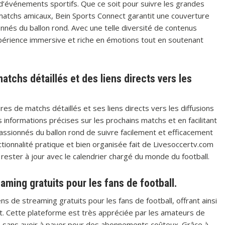
 d’événements sportifs. Que ce soit pour suivre les grandes
s matchs amicaux, Bein Sports Connect garantit une couverture
nnés du ballon rond. Avec une telle diversité de contenus
xpérience immersive et riche en émotions tout en soutenant
tchs détaillés et des liens directs vers les
es de matchs détaillés et ses liens directs vers les diffusions
 informations précises sur les prochains matchs et en facilitant
 passionnés du ballon rond de suivre facilement et efficacement
ctionnalité pratique et bien organisée fait de Livesoccertv.com
 rester à jour avec le calendrier chargé du monde du football.
aming gratuits pour les fans de football.
ns de streaming gratuits pour les fans de football, offrant ainsi
t. Cette plateforme est très appréciée par les amateurs de
tes sans avoir à payer pour des abonnements coûteux. Grâce à