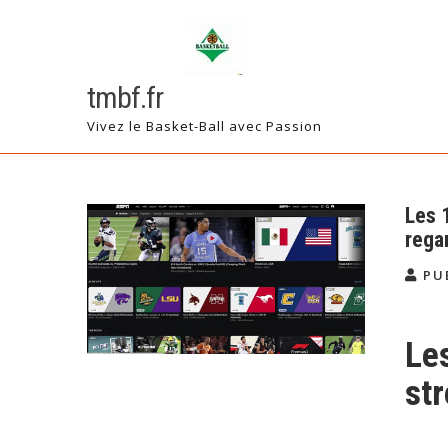
Skip
to
content
tmbf.fr
Vivez le Basket-Ball avec Passion
Les 
rega
PU
Les
st