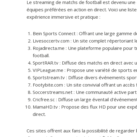
Le streaming de matchs de football est devenu une o
équipes préférées en action en direct. Voici une list
expérience immersive et pratique :
Bein Sports Connect :
Offrant une large gamme de
Livesoccertv.com :
Un site complet répertoriant le
Rojadirecta.me :
Une plateforme populaire pour tr
football.
SportRAR.tv :
Diffuse des matchs en direct avec u
VIPLeague.me :
Propose une variété de sports en 
Sportstream.tv :
Diffuse divers événements sporti
Footybite.com :
Un site convivial offrant un accès 
Soccerstreams.net :
Une communauté active partag
Cricfree.sc :
Diffuse un large éventail d’événements
MamaHD.tv :
Propose des flux HD pour une expéri
direct.
Ces sites offrent aux fans la possibilité de regarder 