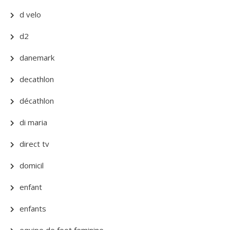
d velo
d2
danemark
decathlon
décathlon
di maria
direct tv
domicil
enfant
enfants
equipe de foot feminine