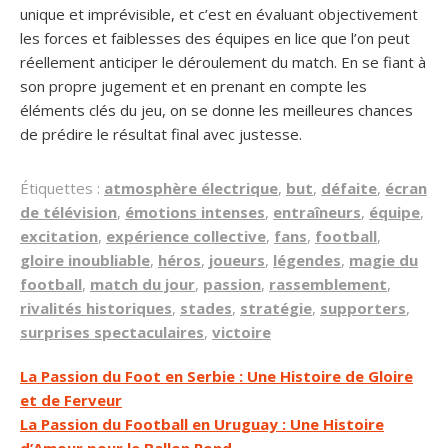
unique et imprévisible, et c’est en évaluant objectivement
les forces et faiblesses des équipes en lice que l’on peut
réellement anticiper le déroulement du match. En se fiant à
son propre jugement et en prenant en compte les
éléments clés du jeu, on se donne les meilleures chances
de prédire le résultat final avec justesse.
Étiquettes :
atmosphère électrique
,
but
,
défaite
,
écran
de télévision
,
émotions intenses
,
entraîneurs
,
équipe
,
excitation
,
expérience collective
,
fans
,
football
,
gloire inoubliable
,
héros
,
joueurs
,
légendes
,
magie du
football
,
match du jour
,
passion
,
rassemblement
,
rivalités historiques
,
stades
,
stratégie
,
supporters
,
surprises spectaculaires
,
victoire
Navigation
La Passion du Foot en Serbie : Une Histoire de Gloire
et de Ferveur
de
La Passion du Football en Uruguay : Une Histoire
l’article
d’Amour pour le Ballon Rond