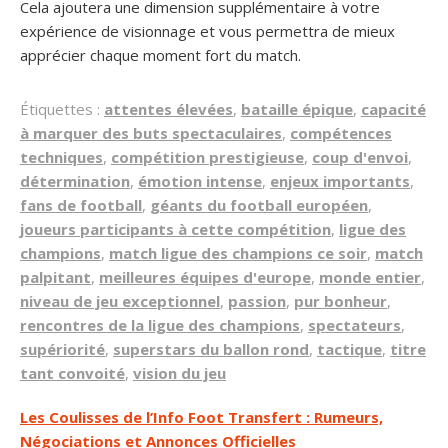
Cela ajoutera une dimension supplémentaire à votre
expérience de visionnage et vous permettra de mieux
apprécier chaque moment fort du match.
Étiquettes :
attentes élevées
,
bataille épique
,
capacité
à marquer des buts spectaculaires
,
compétences
techniques
,
compétition prestigieuse
,
coup d'envoi
,
détermination
,
émotion intense
,
enjeux importants
,
fans de football
,
géants du football européen
,
joueurs participants à cette compétition
,
ligue des
champions
,
match ligue des champions ce soir
,
match
palpitant
,
meilleures équipes d'europe
,
monde entier
,
niveau de jeu exceptionnel
,
passion
,
pur bonheur
,
rencontres de la ligue des champions
,
spectateurs
,
supériorité
,
superstars du ballon rond
,
tactique
,
titre
tant convoité
,
vision du jeu
Navigation
Les Coulisses de l’Info Foot Transfert : Rumeurs,
Négociations et Annonces Officielles