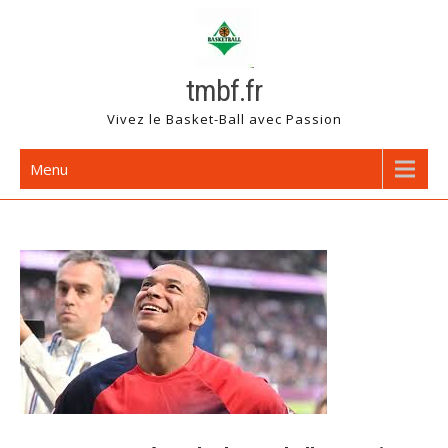
Skip
to
content
tmbf.fr
Vivez le Basket-Ball avec Passion
Menu