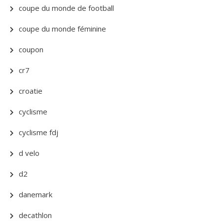
coupe du monde de football
coupe du monde féminine
coupon
cr7
croatie
cyclisme
cyclisme fdj
d velo
d2
danemark
decathlon