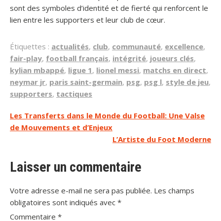
sont des symboles d’identité et de fierté qui renforcent le
lien entre les supporters et leur club de cœur.
Étiquettes :
actualités
,
club
,
communauté
,
excellence
,
fair-play
,
football français
,
intégrité
,
joueurs clés
,
kylian mbappé
,
ligue 1
,
lionel messi
,
matchs en direct
,
neymar jr
,
paris saint-germain
,
psg
,
psg l
,
style de jeu
,
supporters
,
tactiques
Navigation
Les Transferts dans le Monde du Football: Une Valse
de Mouvements et d’Enjeux
de
L’Artiste du Foot Moderne
l’article
Laisser un commentaire
Votre adresse e-mail ne sera pas publiée.
Les champs
obligatoires sont indiqués avec
*
Commentaire
*