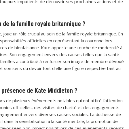
 toujours impatients de découvrir ses prochaines actions et de
 de la famille royale britannique ?
ue un rôle crucial au sein de la famille royale britannique. En
sponsabilités officielles en représentant la couronne lors
res de bienfaisance. Kate apporte une touche de modernité à
laires. Son engagement envers des causes telles que la santé
s familles a contribué à renforcer son image de membre dévoué
 et son sens du devoir font d’elle une figure respectée tant au
 présence de Kate Middleton ?
 de plusieurs événements notables qui ont attiré l’attention
monies officielles, des visites de charité et des engagements
engagement envers diverses causes sociales. La duchesse de
 dans la sensibilisation à la santé mentale, la promotion de
défavorisées. Son impact positif lors de ces événements récents