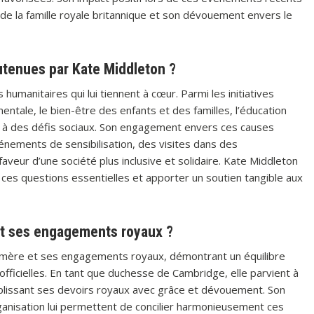
e la famille royale britannique et son dévouement envers le
utenues par Kate Middleton ?
umanitaires qui lui tiennent à cœur. Parmi les initiatives
 mentale, le bien-être des enfants et des familles, l’éducation
s à des défis sociaux. Son engagement envers ces causes
vénements de sensibilisation, des visites dans des
aveur d’une société plus inclusive et solidaire. Kate Middleton
e ces questions essentielles et apporter un soutien tangible aux
et ses engagements royaux ?
e mère et ses engagements royaux, démontrant un équilibre
officielles. En tant que duchesse de Cambridge, elle parvient à
plissant ses devoirs royaux avec grâce et dévouement. Son
organisation lui permettent de concilier harmonieusement ces