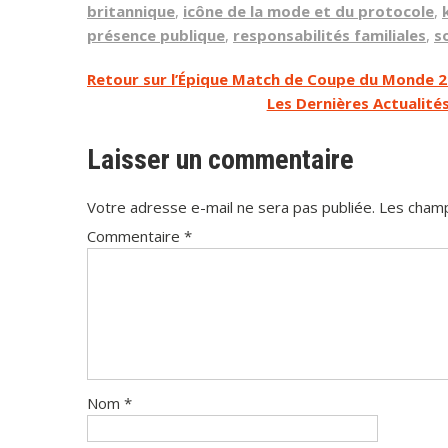
britannique
,
icône de la mode et du protocole
,
présence publique
,
responsabilités familiales
,
s
Navigation
Retour sur l’Épique Match de Coupe du Monde 20
Les Dernières Actualit
de
l’article
Laisser un commentaire
Votre adresse e-mail ne sera pas publiée.
Les champ
Commentaire
*
Nom
*