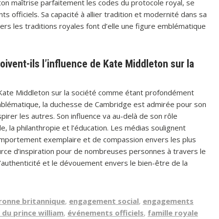
ton maîtrise parfaitement les codes du protocole royal, se
 officiels. Sa capacité à allier tradition et modernité dans sa
rs les traditions royales font d’elle une figure emblématique
vent-ils l’influence de Kate Middleton sur la
e Kate Middleton sur la société comme étant profondément
e emblématique, la duchesse de Cambridge est admirée pour son
pirer les autres. Son influence va au-delà de son rôle
, la philanthropie et l’éducation. Les médias soulignent
omportement exemplaire et de compassion envers les plus
ce d’inspiration pour de nombreuses personnes à travers le
l’authenticité et le dévouement envers le bien-être de la
ronne britannique
,
engagement social
,
engagements
du prince william
,
événements officiels
,
famille royale