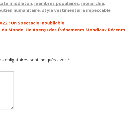
kate middleton
,
membres populaires
,
monarchie
,
outien humanitaire
,
style vestimentaire impeccable
22 : Un Spectacle Inoubliable
és du Monde: Un Aperçu des Événements Mondiaux Récents
s obligatoires sont indiqués avec
*