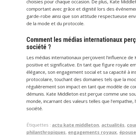
choisies pour chaque occasion. De plus, Kate Middle
comportant avec grâce et dignité lors des événements
garde-robe ainsi que son attitude respectueuse enve
de la mode et du protocole.
Comment les médias internationaux perçoi
société ?
Les médias internationaux perçoivent l’influence d
positive et significative. En tant que figure royal
élégance, son engagement social et sa capacité à ins
protocolaire, touchant des domaines tels que la mode
régulièrement son impact en tant que modèle de c
démunis. Kate Middleton est perçue comme une sour
monde, incarnant des valeurs telles que l’empathie, 
société.
Étiquettes :
actu kate middleton
,
actualités
,
cou
philanthropiques
,
engagements royaux
,
épouse 