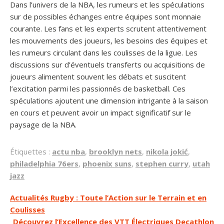
Dans l’univers de la NBA, les rumeurs et les spéculations
sur de possibles échanges entre équipes sont monnaie
courante. Les fans et les experts scrutent attentivement
les mouvements des joueurs, les besoins des équipes et
les rumeurs circulant dans les coulisses de la ligue. Les
discussions sur d’éventuels transferts ou acquisitions de
joueurs alimentent souvent les débats et suscitent
l’excitation parmi les passionnés de basketball. Ces
spéculations ajoutent une dimension intrigante à la saison
en cours et peuvent avoir un impact significatif sur le
paysage de la NBA.
Étiquettes :
actu nba
,
brooklyn nets
,
nikola jokić
,
philadelphia 76ers
,
phoenix suns
,
stephen curry
,
utah
jazz
Navigation
Actualités Rugby : Toute l’Action sur le Terrain et en
Coulisses
de
Découvrez l’Excellence des VTT Électriques Decathlon