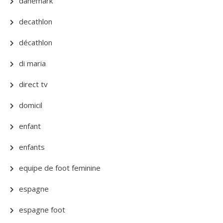
danemark
decathlon
décathlon
di maria
direct tv
domicil
enfant
enfants
equipe de foot feminine
espagne
espagne foot