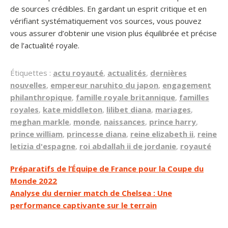
de sources crédibles. En gardant un esprit critique et en
vérifiant systématiquement vos sources, vous pouvez
vous assurer d’obtenir une vision plus équilibrée et précise
de l’actualité royale.
Étiquettes :
actu royauté
,
actualités
,
dernières
nouvelles
,
empereur naruhito du japon
,
engagement
philanthropique
,
famille royale britannique
,
familles
royales
,
kate middleton
,
lilibet diana
,
mariages
,
meghan markle
,
monde
,
naissances
,
prince harry
,
prince william
,
princesse diana
,
reine elizabeth ii
,
reine
letizia d'espagne
,
roi abdallah ii de jordanie
,
royauté
Navigation
Préparatifs de l’Équipe de France pour la Coupe du
Monde 2022
de
Analyse du dernier match de Chelsea : Une
l’article
performance captivante sur le terrain