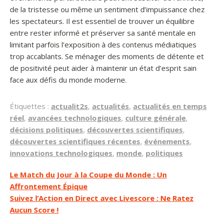
de la tristesse ou même un sentiment d’impuissance chez
les spectateurs. Il est essentiel de trouver un équilibre
entre rester informé et préserver sa santé mentale en
limitant parfois l’exposition à des contenus médiatiques
trop accablants. Se ménager des moments de détente et
de positivité peut aider à maintenir un état d’esprit sain
face aux défis du monde moderne.
Étiquettes :
actualit2s
,
actualités
,
actualités en temps
réel
,
avancées technologiques
,
culture générale
,
décisions politiques
,
découvertes scientifiques
,
découvertes scientifiques récentes
,
événements
,
innovations technologiques
,
monde
,
politiques
Navigation
Le Match du Jour à la Coupe du Monde : Un
Affrontement Épique
de
Suivez l’Action en Direct avec Livescore : Ne Ratez
l’article
Aucun Score !