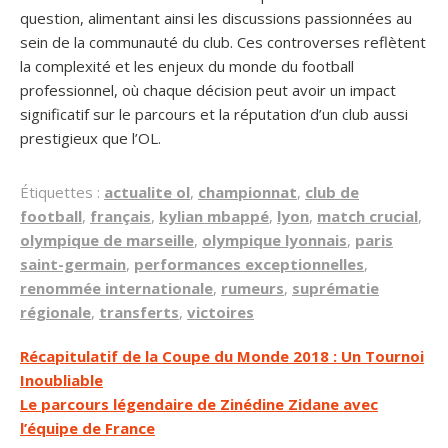
question, alimentant ainsi les discussions passionnées au
sein de la communauté du club. Ces controverses reflètent
la complexité et les enjeux du monde du football
professionnel, où chaque décision peut avoir un impact
significatif sur le parcours et la réputation d’un club aussi
prestigieux que l’OL.
Étiquettes :
actualite ol
,
championnat
,
club de
football
,
français
,
kylian mbappé
,
lyon
,
match crucial
,
olympique de marseille
,
olympique lyonnais
,
paris
saint-germain
,
performances exceptionnelles
,
renommée internationale
,
rumeurs
,
suprématie
régionale
,
transferts
,
victoires
Navigation
Récapitulatif de la Coupe du Monde 2018 : Un Tournoi
Inoubliable
de
Le parcours légendaire de Zinédine Zidane avec
l’article
l’équipe de France