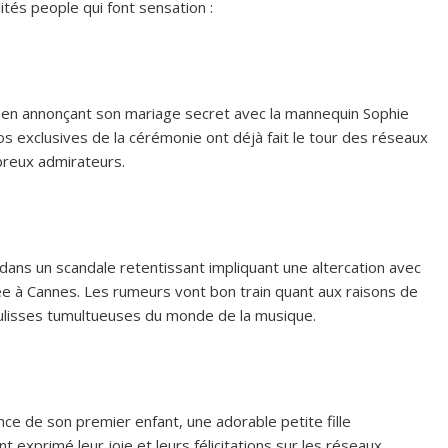
lités people qui font sensation :
s en annonçant son mariage secret avec la mannequin Sophie
os exclusives de la cérémonie ont déjà fait le tour des réseaux
mbreux admirateurs.
dans un scandale retentissant impliquant une altercation avec
ée à Cannes. Les rumeurs vont bon train quant aux raisons de
coulisses tumultueuses du monde de la musique.
ce de son premier enfant, une adorable petite fille
exprimé leur joie et leurs félicitations sur les réseaux