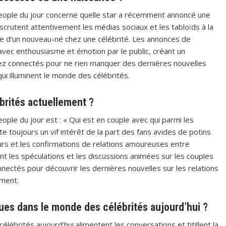
eople du jour concerne quelle star a récemment annoncé une
scrutent attentivement les médias sociaux et les tabloïds à la
vée d’un nouveau-né chez une célébrité. Les annonces de
avec enthousiasme et émotion par le public, créant un
ez connectés pour ne rien manquer des dernières nouvelles
i illuminent le monde des célébrités.
ébrités actuellement ?
ple du jour est : « Qui est en couple avec qui parmi les
te toujours un vif intérêt de la part des fans avides de potins
rs et les confirmations de relations amoureuses entre
ant les spéculations et les discussions animées sur les couples
nnectés pour découvrir les dernières nouvelles sur les relations
ment.
ues dans le monde des célébrités aujourd’hui ?
ébrités aujourd’hui alimentent les conversations et titillent la