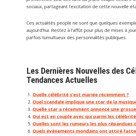
sociaux, partageant l’excitation de cette nouvelle éta
Ces actualités people ne sont que quelques exemple
aujourd’hui. Restez à l’affût pour plus de mises à jo
parfois tumultueux des personnalités publiques.
Les Dernières Nouvelles des Cél
Tendances Actuelles
Quelle célébrité s’est mariée récemment ?
Quel scandale implique une star de la musiq
Quelle star a récemment annoncé une grosse
Qui est en couple avec qui parmi les célébrit
Quelles sont les rumeurs les plus répandues 
Quels événements mondains ont attiré l’atten