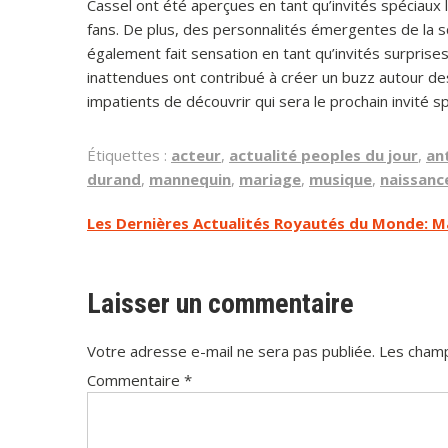
Cassel ont été aperçues en tant qu’invités spéciaux l
fans. De plus, des personnalités émergentes de la 
également fait sensation en tant qu’invités surprises
inattendues ont contribué à créer un buzz autour d
impatients de découvrir qui sera le prochain invité sp
Étiquettes :
acteur
,
actualité peoples du jour
,
an
durand
,
mannequin
,
mariage
,
musique
,
naissanc
Navigation
Les Dernières Actualités Royautés du Monde: Ma
de
l’article
Laisser un commentaire
Votre adresse e-mail ne sera pas publiée.
Les champ
Commentaire
*