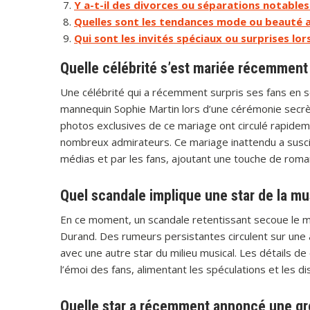
Y a-t-il des divorces ou séparations notable
Quelles sont les tendances mode ou beauté 
Qui sont les invités spéciaux ou surprises l
Quelle célébrité s’est mariée récemment
Une célébrité qui a récemment surpris ses fans en se
mannequin Sophie Martin lors d’une cérémonie secrèt
photos exclusives de ce mariage ont circulé rapidemen
nombreux admirateurs. Ce mariage inattendu a susc
médias et par les fans, ajoutant une touche de romanc
Quel scandale implique une star de la m
En ce moment, un scandale retentissant secoue le m
Durand. Des rumeurs persistantes circulent sur une 
avec une autre star du milieu musical. Les détails de 
l’émoi des fans, alimentant les spéculations et les d
Quelle star a récemment annoncé une gr