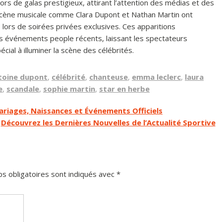
ors de galas prestigieux, attirant l’attention des médias et des
scène musicale comme Clara Dupont et Nathan Martin ont
 lors de soirées privées exclusives. Ces apparitions
es événements people récents, laissant les spectateurs
écial à illuminer la scène des célébrités.
toine dupont
,
célébrité
,
chanteuse
,
emma leclerc
,
laura
e
,
scandale
,
sophie martin
,
star en herbe
riages, Naissances et Événements Officiels
Découvrez les Dernières Nouvelles de l’Actualité Sportive
s obligatoires sont indiqués avec
*